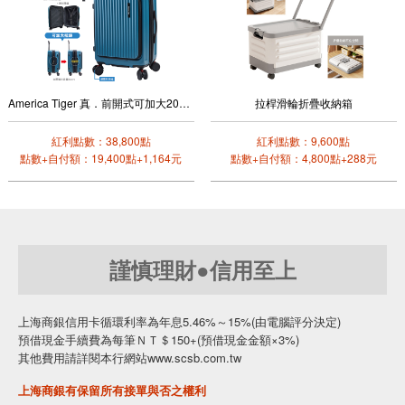
America Tiger 真．前開式可加大20吋行李箱(深海藍)
拉桿滑輪折疊收納箱
紅利點數：38,800點
紅利點數：9,600點
點數+自付額：19,400點+1,164元
點數+自付額：4,800點+288元
謹慎理財●信用至上
上海商銀信用卡循環利率為年息5.46%～15%(由電腦評分決定)
預借現金手續費為每筆ＮＴ＄150+(預借現金金額×3%)
其他費用請詳閱本行網站www.scsb.com.tw
上海商銀有保留所有接單與否之權利