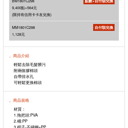
BM1801C298
9,400點+564元
(限持有信用卡卡友兌換)
MM1801C298
1,128元
。商品介紹
輕鬆去除毛髮髒污
附兩個膠棉頭
自帶排水孔
可輕鬆更換棉頭
。商品規格
材質：
1.拖把頭:PVA
2.桶:PP
3.桿子-不鏽鋼+PP