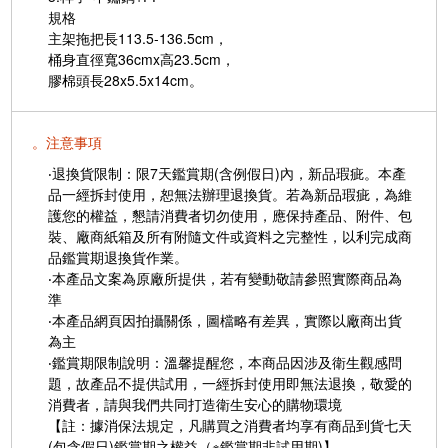
規格
主架拖把長113.5-136.5cm，
桶身直徑寬36cmx高23.5cm，
膠棉頭長28x5.5x14cm。
。注意事項
‧退換貨限制：限7天鑑賞期(含例假日)內，新品瑕疵。本產
品一經拆封使用，恕無法辦理退換貨。若為新品瑕疵，為維
護您的權益，懇請消費者切勿使用，應保持產品、附件、包
裝、廠商紙箱及所有附隨文件或資料之完整性，以利完成商
品鑑賞期退換貨作業。
‧本產品文案為原廠所提供，若有變動敬請參照實際商品為
準
‧本產品網頁因拍攝關係，圖檔略有差異，實際以廠商出貨
為主
‧鑑賞期限制說明：溫馨提醒您，本商品因涉及衛生觀感問
題，故產品不提供試用，一經拆封使用即無法退換，敬愛的
消費者，請與我們共同打造衛生安心的購物環境
【註：據消保法規定，凡購買之消費者均享有商品到貨七天
(包含假日)鑑賞期之權益（※鑑賞期非試用期)】