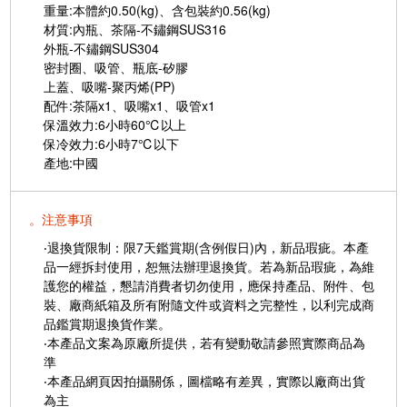
重量:本體約0.50(kg)、含包裝約0.56(kg)
材質:內瓶、茶隔-不鏽鋼SUS316
外瓶-不鏽鋼SUS304
密封圈、吸管、瓶底-矽膠
上蓋、吸嘴-聚丙烯(PP)
配件:茶隔x1、吸嘴x1、吸管x1
保溫效力:6小時60℃以上
保冷效力:6小時7℃以下
產地:中國
。注意事項
‧退換貨限制：限7天鑑賞期(含例假日)內，新品瑕疵。本產
品一經拆封使用，恕無法辦理退換貨。若為新品瑕疵，為維
護您的權益，懇請消費者切勿使用，應保持產品、附件、包
裝、廠商紙箱及所有附隨文件或資料之完整性，以利完成商
品鑑賞期退換貨作業。
‧本產品文案為原廠所提供，若有變動敬請參照實際商品為
準
‧本產品網頁因拍攝關係，圖檔略有差異，實際以廠商出貨
為主