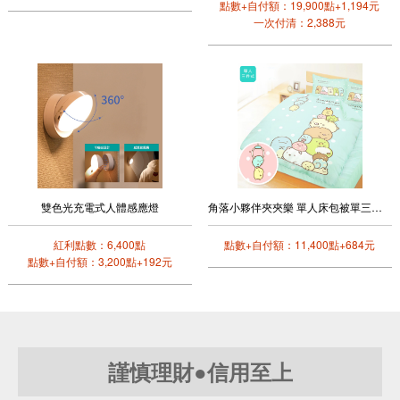
點數+自付額：19,900點+1,194元
一次付清：2,388元
雙色光充電式人體感應燈
角落小夥伴夾夾樂 單人床包被單三件式寢具組(單人)
紅利點數：6,400點
點數+自付額：11,400點+684元
點數+自付額：3,200點+192元
謹慎理財●信用至上