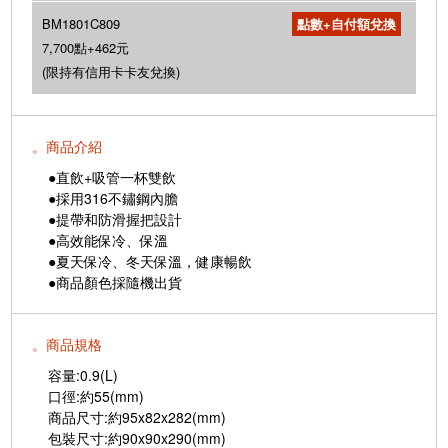
BM1801C809
7,700點+462元
(限持有信用卡卡友兌換)
。商品介紹
●直飲+吸管一杯雙飲
●採用316不鏽鋼內膽
●提帶和防滑握把設計
●高效能保冷、保溫
●夏天保冷、冬天保溫，健康暢飲
●商品顏色採隨機出貨
。商品規格
容量:0.9(L)
口徑:約55(mm)
商品尺寸:約95x82x282(mm)
包裝尺寸:約90x90x290(mm)