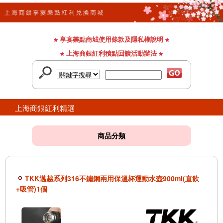
享宴樂點商城使用條款及隱私權說明
上海商銀紅利積點回饋活動辦法
上海商銀紅利精選
商品分類
TKK邁越系列316不鏽鋼兩用保溫杯運動水壺900ml(直飲
+吸管)1個