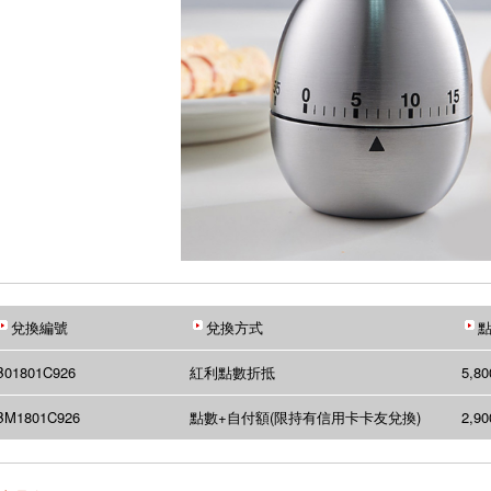
兌換編號
兌換方式
點
B01801C926
紅利點數折抵
5,8
BM1801C926
點數+自付額(限持有信用卡卡友兌換)
2,9