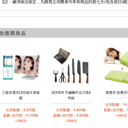
【註：據消保法規定，凡購買之消費者均享有商品到貨七天(包含假日)鑑
三面充電式LED放大美妝
GOODA 不鏽鋼不沾刀具6
格蕾莎 折疊式
鏡
件組
紅利點數：14,
紅利點數：8,200點
紅利點數：9,800點
點數+自付額：7
點數+自付額：4,100點
點數+自付額：4,900點
+444元
+246元
+294元