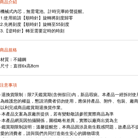
商品介紹
機械式內芯，無需電池。計時完畢鈴聲提醒。
1.使用前請【順時針】旋轉將刻度歸零
2.先將刻度【順時針】旋轉至55刻度
3.【逆時針】轉至需要定時的時刻
商品規格
材質：不鏽鋼
尺寸：直徑6x高8cm
注意事項
‧退換貨限制：限7天鑑賞期(含例假日)內，新品瑕疵。本產品一經拆封
為維護您的權益，懇請消費者切勿使用，應保持產品、附件、包裝、廠
以利完成商品鑑賞期退換貨作業。
‧本產品文案為原廠所提供，若有變動敬請參照實際商品為準
‧本產品網頁因拍攝關係，圖檔略有差異，實際以廠商出貨為主
‧鑑賞期限制說明：溫馨提醒您，本商品因涉及衛生觀感問題，故產品不
愛的消費者，請與我們共同打造衛生安心的購物環境