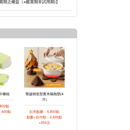
賞期之權益（※鑑賞期非試用期)】
午睡枕
聖誕樹造型實木隔熱墊(4
片)
800點
,400點
紅利點數：6,800點
點數+自付額：3,400點
+204元