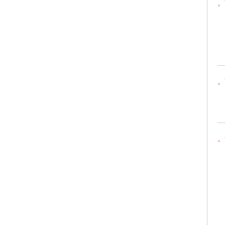
。
。
。