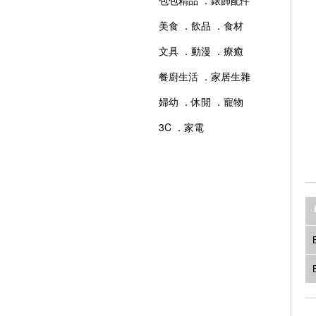
包包精品 ．錶飾配件
美食 ．飲品 ．食材
文具 ．動漫 ．療癒
餐廚生活 ．家居生雜
婦幼 ．休閒 ．寵物
3C ．家電