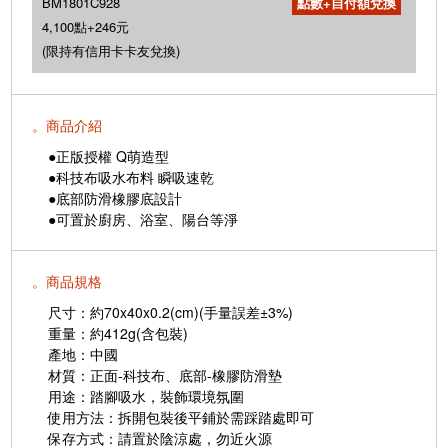
BM1801C928
4,100點+246元
(限持有信用卡卡友兌換)
。商品介紹
●正版授權 Q萌造型
●科技布吸水布料 瞬吸速乾
●底部防滑橡膠底設計
●可置於廚房、浴室、陽台等淨
。商品規格
尺寸：約70x40x0.2(cm)(手量誤差±3%)
重量：約412g(含包裝)
產地：中國
材質：正面-科技布、底部-橡膠防滑墊
用途：踏腳吸水，裝飾環境氛圍
使用方法：拆開包裝後平鋪於需踩踏處即可
保存方式：請置於陰涼處，勿近火源