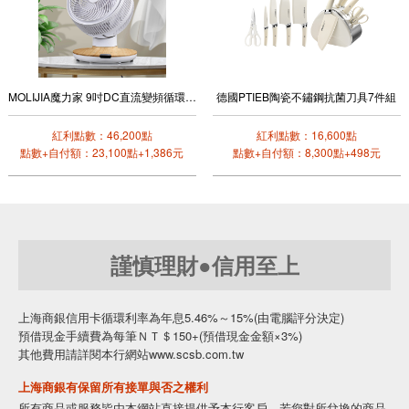
MOLIJIA魔力家 9吋DC直流變頻循環風扇(桌上型)
德國PTIEB陶瓷不鏽鋼抗菌刀具7件組
紅利點數：46,200點
紅利點數：16,600點
點數+自付額：23,100點+1,386元
點數+自付額：8,300點+498元
謹慎理財●信用至上
上海商銀信用卡循環利率為年息5.46%～15%(由電腦評分決定)
預借現金手續費為每筆ＮＴ＄150+(預借現金金額×3%)
其他費用請詳閱本行網站www.scsb.com.tw
上海商銀有保留所有接單與否之權利
所有商品或服務皆由本網站直接提供予本行客戶。若您對所兌換的商品