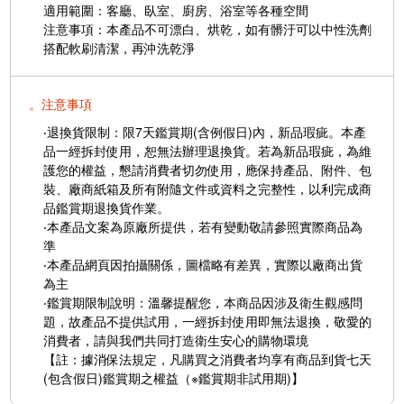
適用範圍：客廳、臥室、廚房、浴室等各種空間
注意事項：本產品不可漂白、烘乾，如有髒汙可以中性洗劑
搭配軟刷清潔，再沖洗乾淨
。注意事項
‧退換貨限制：限7天鑑賞期(含例假日)內，新品瑕疵。本產
品一經拆封使用，恕無法辦理退換貨。若為新品瑕疵，為維
護您的權益，懇請消費者切勿使用，應保持產品、附件、包
裝、廠商紙箱及所有附隨文件或資料之完整性，以利完成商
品鑑賞期退換貨作業。
‧本產品文案為原廠所提供，若有變動敬請參照實際商品為
準
‧本產品網頁因拍攝關係，圖檔略有差異，實際以廠商出貨
為主
‧鑑賞期限制說明：溫馨提醒您，本商品因涉及衛生觀感問
題，故產品不提供試用，一經拆封使用即無法退換，敬愛的
消費者，請與我們共同打造衛生安心的購物環境
【註：據消保法規定，凡購買之消費者均享有商品到貨七天
(包含假日)鑑賞期之權益（※鑑賞期非試用期)】