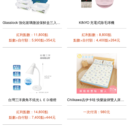
Glasslock 強化玻璃微波保鮮盒三入提袋組
KINYO 充電式除毛球機
紅利點數：11,800點
紅利點數：8,800點
點數+自付額：5,900點+354元
點數+自付額：4,400點+264元
台灣三洋廣角不炫光ＬＥＤ檯燈
Chiikawa吉伊卡哇 快樂旋律雙人床包枕套三件組
紅利點數：14,800點
一次付清：980元
點數+自付額：7,400點+444元