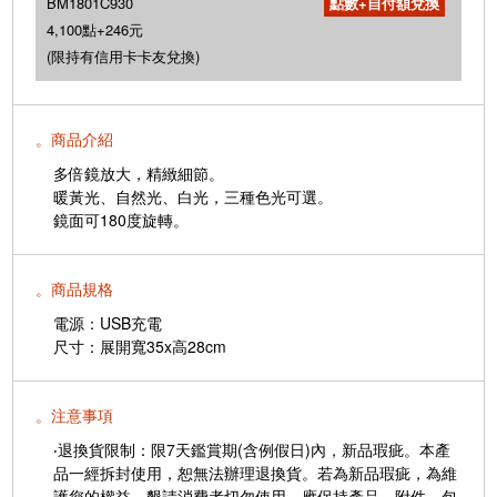
BM1801C930
4,100點+246元
(限持有信用卡卡友兌換)
。商品介紹
多倍鏡放大，精緻細節。
暖黃光、自然光、白光，三種色光可選。
鏡面可180度旋轉。
。商品規格
電源：USB充電
尺寸：展開寬35x高28cm
。注意事項
‧退換貨限制：限7天鑑賞期(含例假日)內，新品瑕疵。本產
品一經拆封使用，恕無法辦理退換貨。若為新品瑕疵，為維
護您的權益，懇請消費者切勿使用，應保持產品、附件、包