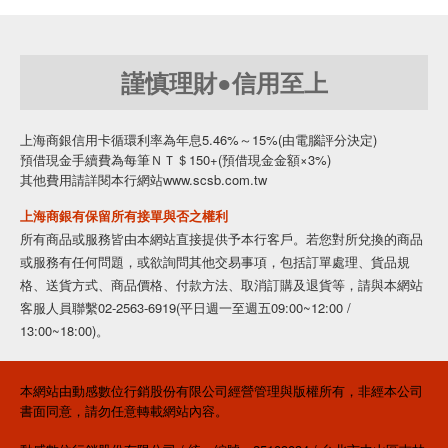
謹慎理財●信用至上
上海商銀信用卡循環利率為年息5.46%～15%(由電腦評分決定)
預借現金手續費為每筆ＮＴ＄150+(預借現金金額×3%)
其他費用請詳閱本行網站www.scsb.com.tw
上海商銀有保留所有接單與否之權利
所有商品或服務皆由本網站直接提供予本行客戶。若您對所兌換的商品
或服務有任何問題，或欲詢問其他交易事項，包括訂單處理、貨品規
格、送貨方式、商品價格、付款方法、取消訂購及退貨等，請與本網站
客服人員聯繫02-2563-6919(平日週一至週五09:00~12:00 /
13:00~18:00)。
本網站由動感數位行銷股份有限公司經營管理與版權所有，非經本公司
書面同意，請勿任意轉載網站內容。