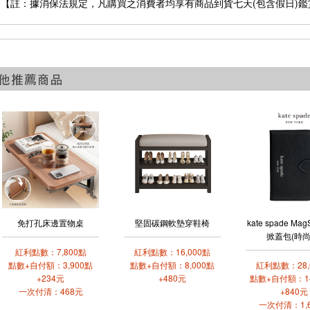
【註：據消保法規定，凡購買之消費者均享有商品到貨七天(包含假日)鑑
免打孔床邊置物桌
堅固碳鋼軟墊穿鞋椅
kate spade Ma
掀蓋包(時尚
紅利點數：7,800點
紅利點數：16,000點
點數+自付額：3,900點
點數+自付額：8,000點
紅利點數：28,
+234元
+480元
點數+自付額：14
一次付清：468元
+840元
一次付清：1,