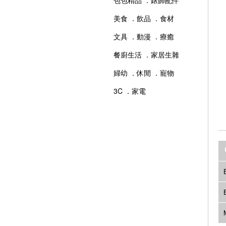
包包精品 ．錶飾配件
美食 ．飲品 ．食材
文具 ．動漫 ．療癒
餐廚生活 ．家居生雜
婦幼 ．休閒 ．寵物
3C ．家電