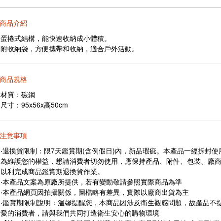
商品介紹
蛋捲式結構，能快速收納成小體積。
附收納袋，方便攜帶和收納，適合戶外活動。
商品規格
材質：碳鋼
尺寸：95x56x高50cm
注意事項
‧退換貨限制：限7天鑑賞期(含例假日)內，新品瑕疵。本產品一經拆封
為維護您的權益，懇請消費者切勿使用，應保持產品、附件、包裝、廠
以利完成商品鑑賞期退換貨作業。
‧本產品文案為原廠所提供，若有變動敬請參照實際商品為準
‧本產品網頁因拍攝關係，圖檔略有差異，實際以廠商出貨為主
‧鑑賞期限制說明：溫馨提醒您，本商品因涉及衛生觀感問題，故產品不
愛的消費者，請與我們共同打造衛生安心的購物環境