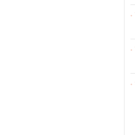
。
。
。