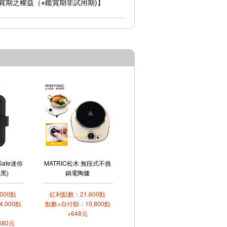
賞期之權益（※鑑賞期非試用期)】
gSafe迷你
MATRIC松木 無段式不挑
黑)
鍋電陶爐
000點
紅利點數：21,600點
,000點
點數+自付額：10,800點
+648元
680元