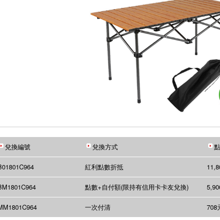
兌換編號
兌換方式
點
B01801C964
紅利點數折抵
11,
BM1801C964
點數+自付額(限持有信用卡卡友兌換)
5,9
MM1801C964
一次付清
708