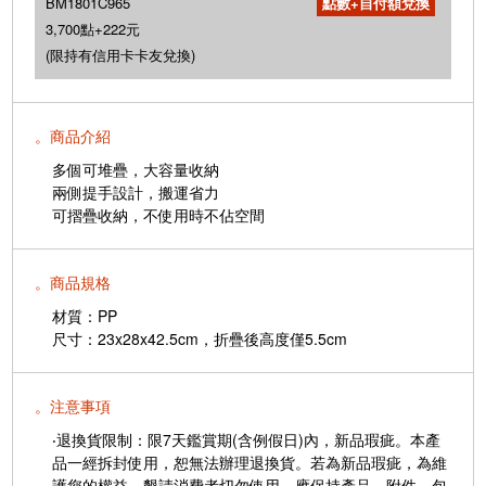
BM1801C965
3,700點+222元
(限持有信用卡卡友兌換)
。商品介紹
多個可堆疊，大容量收納
兩側提手設計，搬運省力
可摺疊收納，不使用時不佔空間
。商品規格
材質：PP
尺寸：23x28x42.5cm，折疊後高度僅5.5cm
。注意事項
‧退換貨限制：限7天鑑賞期(含例假日)內，新品瑕疵。本產
品一經拆封使用，恕無法辦理退換貨。若為新品瑕疵，為維
護您的權益，懇請消費者切勿使用，應保持產品、附件、包