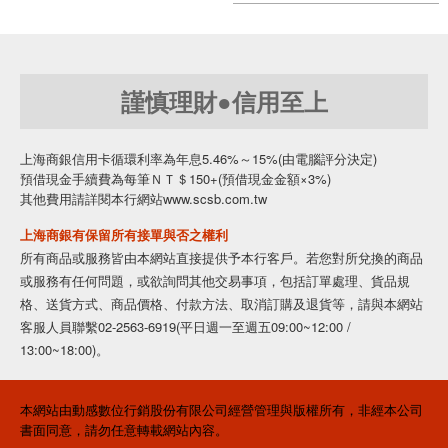
謹慎理財●信用至上
上海商銀信用卡循環利率為年息5.46%～15%(由電腦評分決定)
預借現金手續費為每筆ＮＴ＄150+(預借現金金額×3%)
其他費用請詳閱本行網站www.scsb.com.tw
上海商銀有保留所有接單與否之權利
所有商品或服務皆由本網站直接提供予本行客戶。若您對所兌換的商品
或服務有任何問題，或欲詢問其他交易事項，包括訂單處理、貨品規
格、送貨方式、商品價格、付款方法、取消訂購及退貨等，請與本網站
客服人員聯繫02-2563-6919(平日週一至週五09:00~12:00 /
13:00~18:00)。
本網站由動感數位行銷股份有限公司經營管理與版權所有，非經本公司
書面同意，請勿任意轉載網站內容。