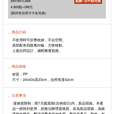
BM1801C968
4,800點+288元
(限持有信用卡卡友兌換)
。商品介紹
不使用時可折疊收納，不佔空間。
底部配有四個萬向輪，方便移動。
上蓋拉桿設計，減輕搬運負擔。
。商品規格
材質：PP
尺寸：24x43x高23cm，拉桿長度42cm
。注意事項
‧退換貨限制：限7天鑑賞期(含例假日)內，新品瑕疵。本產
品一經拆封使用，恕無法辦理退換貨。若為新品瑕疵，為維
護您的權益，懇請消費者切勿使用，應保持產品、附件、包