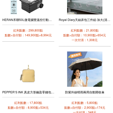
HERAN禾聯50L微電腦雙溫控行動冰箱
Royal Diary天絲床包三件組-加大(清新淡雅)
紅利點數：299,800點
紅利點數：21,800點
點數+自付額：149,900點+8,994元
點數+自付額：10,900點+654元
一次付清：1,308元
PEPPER’S INK 真皮方形鑰匙零錢包(奶油黃)
防紫外線晴雨兩用自動開收傘
紅利點數：17,800點
紅利點數：5,800點
點數+自付額：8,900點+534元
點數+自付額：2,900點+174元
一次付清：348元