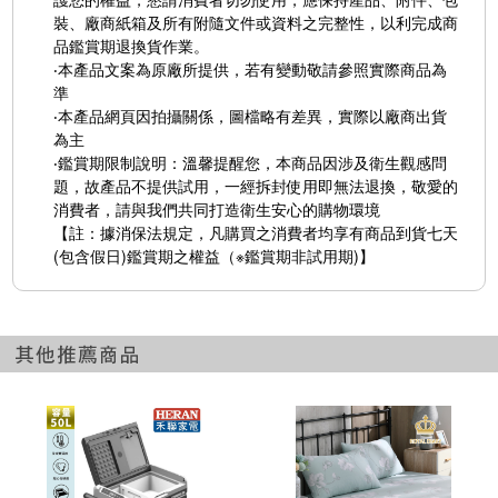
裝、廠商紙箱及所有附隨文件或資料之完整性，以利完成商
品鑑賞期退換貨作業。
‧本產品文案為原廠所提供，若有變動敬請參照實際商品為
準
‧本產品網頁因拍攝關係，圖檔略有差異，實際以廠商出貨
為主
‧鑑賞期限制說明：溫馨提醒您，本商品因涉及衛生觀感問
題，故產品不提供試用，一經拆封使用即無法退換，敬愛的
消費者，請與我們共同打造衛生安心的購物環境
【註：據消保法規定，凡購買之消費者均享有商品到貨七天
(包含假日)鑑賞期之權益（※鑑賞期非試用期)】