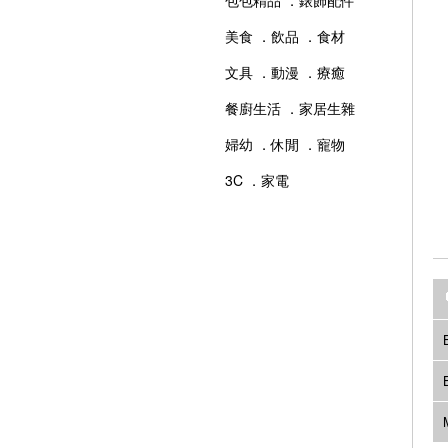
包包精品 ．錶飾配件
美食 ．飲品 ．食材
文具 ．動漫 ．療癒
餐廚生活 ．家居生雜
婦幼 ．休閒 ．寵物
3C ．家電