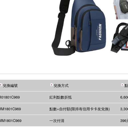
兌換編號
兌換方式
點
B01801C969
紅利點數折抵
6,6
BM1801C969
點數+自付額(限持有信用卡卡友兌換)
3,3
MM1801C969
一次付清
396