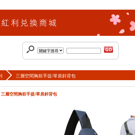
刊
三層空間胸前手提/單肩斜背包
三層空間胸前手提/單肩斜背包