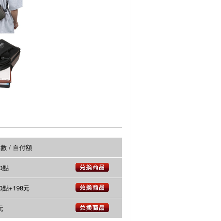
數 / 自付額
00點
00點+198元
元