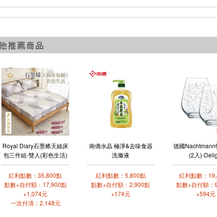
Royal Diary石墨烯天絲床
南僑水晶 極淨&去味食器
德國Nachtman
包三件組-雙人(彩色生活)
洗滌液
(2入)-Deli
紅利點數：35,800點
紅利點數：5,800點
紅利點數：19,
點數+自付額：17,900點
點數+自付額：2,900點
點數+自付額：9
+1,074元
+174元
+594元
一次付清：2,148元