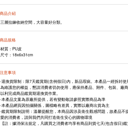
商品介紹
三層拉鍊收納空間，大容量好分類。
商品規格
材質：PU皮
尺寸：18x6x31cm
注意事項
‧退換貨限制：限7天鑑賞期(含例假日)內，新品瑕疵。本產品一經拆封
為維護您的權益，懇請消費者切勿使用，應保持產品、附件、包裝、廠
以利完成商品鑑賞期退換貨作業。
‧本產品文案為原廠所提供，若有變動敬請參照實際商品為準
‧本產品網頁因拍攝關係，圖檔略有差異，實際以廠商出貨為主
‧鑑賞期限制說明：溫馨提醒您，本商品因涉及衛生觀感問題，故產品不
愛的消費者，請與我們共同打造衛生安心的購物環境
【註：據消保法規定，凡購買之消費者均享有商品到貨七天(包含假日)鑑