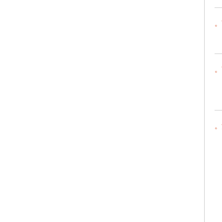
。
。
。