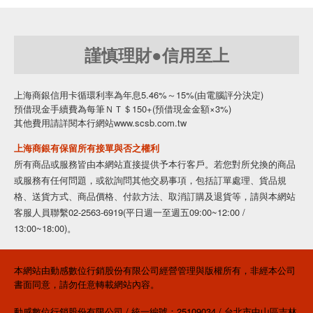
謹慎理財●信用至上
上海商銀信用卡循環利率為年息5.46%～15%(由電腦評分決定)
預借現金手續費為每筆ＮＴ＄150+(預借現金金額×3%)
其他費用請詳閱本行網站www.scsb.com.tw
上海商銀有保留所有接單與否之權利
所有商品或服務皆由本網站直接提供予本行客戶。若您對所兌換的商品
或服務有任何問題，或欲詢問其他交易事項，包括訂單處理、貨品規
格、送貨方式、商品價格、付款方法、取消訂購及退貨等，請與本網站
客服人員聯繫02-2563-6919(平日週一至週五09:00~12:00 /
13:00~18:00)。
本網站由動感數位行銷股份有限公司經營管理與版權所有，非經本公司
書面同意，請勿任意轉載網站內容。
動感數位行銷股份有限公司 / 統一編號：25109034 / 台北市中山區吉林