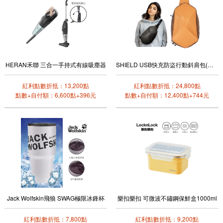
HERAN禾聯 三合一手持式有線吸塵器
SHIELD USB快充防盜行動斜肩包(沙漠黃)
紅利點數折抵：13,200點
紅利點數折抵：24,800點
點數+自付額：6,600點+396元
點數+自付額：12,400點+744元
Jack Wolfskin飛狼 SWAG極限冰鋒杯
樂扣樂扣 可微波不鏽鋼保鮮盒1000ml
紅利點數折抵：7,800點
紅利點數折抵：9,200點