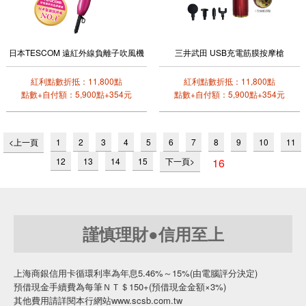
日本TESCOM 遠紅外線負離子吹風機
三井武田 USB充電筋膜按摩槍
紅利點數折抵：11,800點
紅利點數折抵：11,800點
點數+自付額：5,900點+354元
點數+自付額：5,900點+354元
<上一頁
1
2
3
4
5
6
7
8
9
10
11
12
13
14
15
下一頁>
16
謹慎理財●信用至上
上海商銀信用卡循環利率為年息5.46%～15%(由電腦評分決定)
預借現金手續費為每筆ＮＴ＄150+(預借現金金額×3%)
其他費用請詳閱本行網站www.scsb.com.tw