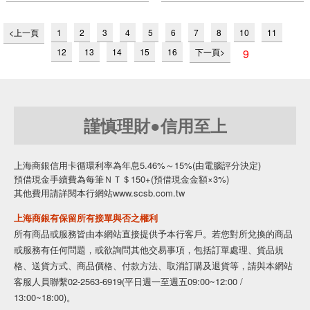
<上一頁
1
2
3
4
5
6
7
8
10
11
12
13
14
15
16
下一頁>
9
謹慎理財●信用至上
上海商銀信用卡循環利率為年息5.46%～15%(由電腦評分決定)
預借現金手續費為每筆ＮＴ＄150+(預借現金金額×3%)
其他費用請詳閱本行網站www.scsb.com.tw
上海商銀有保留所有接單與否之權利
所有商品或服務皆由本網站直接提供予本行客戶。若您對所兌換的商品
或服務有任何問題，或欲詢問其他交易事項，包括訂單處理、貨品規
格、送貨方式、商品價格、付款方法、取消訂購及退貨等，請與本網站
客服人員聯繫02-2563-6919(平日週一至週五09:00~12:00 /
13:00~18:00)。