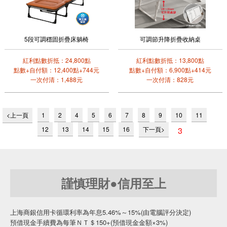
5段可調穩固折疊床躺椅
可調節升降折疊收納桌
紅利點數折抵：24,800點
紅利點數折抵：13,800點
點數+自付額：12,400點+744元
點數+自付額：6,900點+414元
一次付清：1,488元
一次付清：828元
<上一頁
1
2
4
5
6
7
8
9
10
11
12
13
14
15
16
下一頁>
3
謹慎理財●信用至上
上海商銀信用卡循環利率為年息5.46%～15%(由電腦評分決定)
預借現金手續費為每筆ＮＴ＄150+(預借現金金額×3%)