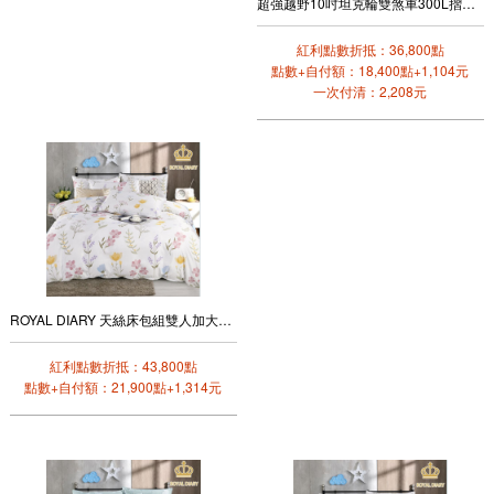
超強越野10吋坦克輪雙煞車300L摺疊露營車
紅利點數折抵：36,800點
點數+自付額：18,400點+1,104元
一次付清：2,208元
ROYAL DIARY 天絲床包組雙人加大+雙人鋪棉兩用被套四件組(花境之旅)
紅利點數折抵：43,800點
點數+自付額：21,900點+1,314元